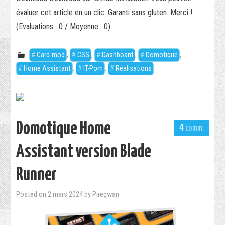
évaluer cet article en un clic. Garanti sans gluten. Merci !
(Evaluations : 0 / Moyenne : 0)
Card-mod
,
CSS
,
Dashboard
,
Domotique
,
Home Assistant
,
IT-Porn
,
Réalisations
Domotique Home
4
Assistant version Blade
Runner
Posted on
2 mars 2024
by
Piregwan