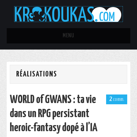
MENU
TOUS LES ARTICLES
C’ÉTAIT MIEUX AVANT !
RÉALISATIONS
AQUARIOPHILIE
WORLD of GWANS : ta vie
PROJET RAINMETER ULTRA
2
dans un RPG persistant
SEXY
heroic-fantasy dopé à l’IA
IT-PORN