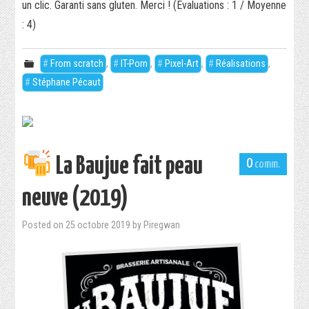
un clic. Garanti sans gluten. Merci ! (Evaluations : 1 / Moyenne
: 4)
From scratch
,
IT-Porn
,
Pixel-Art
,
Réalisations
,
Stéphane Pécaut
La Baujue fait peau
0
neuve (2019)
Posted on
25 octobre 2019
by
Piregwan