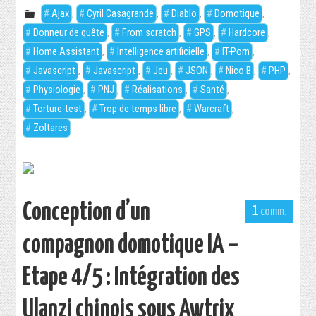
Ajax
,
Cyril Casagrande
,
Diablo
,
Domotique
,
DOWNLOADS
Donneur de quête
,
From scratch
,
GPS
,
Hardcore
,
Home Assistant
,
Intelligence artificielle
,
IT-Porn
,
ABOUT
Javascript
,
Javascript
,
Jeu
,
JSON
,
Nico B
,
PHP
,
Physiologie
,
PNJ
,
Réalisations
,
Santé
,
Torture-test
,
Trop de temps libre
,
Warcraft
,
Zoltares
Conception d’un
1
compagnon domotique IA –
Etape 4/5 : Intégration des
Ulanzi chinois sous Awtrix