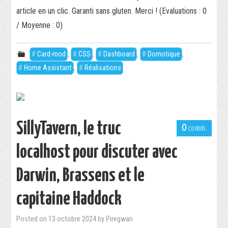
article en un clic. Garanti sans gluten. Merci ! (Evaluations : 0
/ Moyenne : 0)
Card-mod
,
CSS
,
Dashboard
,
Domotique
,
Home Assistant
,
Réalisations
SillyTavern, le truc
0
localhost pour discuter avec
Darwin, Brassens et le
capitaine Haddock
Posted on
13 octobre 2024
by
Piregwan