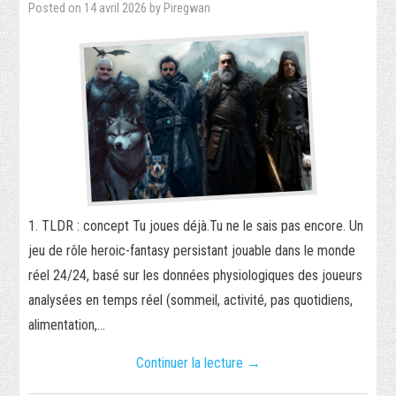
Posted on
14 avril 2026
by
Piregwan
SÉCURITÉ INFORMATIQUE
PHP
RÉALISATIONS
PIXEL-ART
TORRENT
1. TLDR : concept Tu joues déjà.Tu ne le sais pas encore. Un
JEUX VIDÉO
jeu de rôle heroic-fantasy persistant jouable dans le monde
réel 24/24, basé sur les données physiologiques des joueurs
WORDPRESS
analysées en temps réel (sommeil, activité, pas quotidiens,
alimentation,…
VIDÉO
Continuer la lecture
→
SECRET