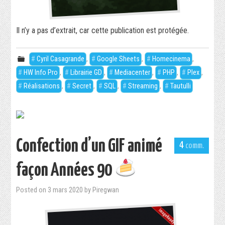
Il n’y a pas d’extrait, car cette publication est protégée.
Cyril Casagrande
,
Google Sheets
,
Homecinema
,
HW Info Pro
,
Librairie GD
,
Mediacenter
,
PHP
,
Plex
,
Réalisations
,
Secret
,
SQL
,
Streaming
,
Tautulli
Confection d’un GIF animé
4
façon Années 90
Posted on
3 mars 2020
by
Piregwan