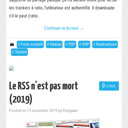
les trackers à ratio, l’utilisateur est authentifié. Il downloade
s’il le peut (ratio…
Continuer la lecture
→
From scratch
,
Hadopi
,
P2P
,
PHP
,
Réalisations
,
Torrent
Le RSS n’est pas mort
0
(2019)
Posted on
13 novembre 2019
by
Piregwan