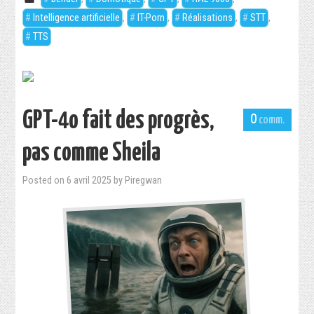
Intelligence artificielle
,
IT-Porn
,
Réalisations
,
STT
,
TTS
GPT-4o fait des progrès,
0
pas comme Sheila
Posted on
6 avril 2025
by
Piregwan