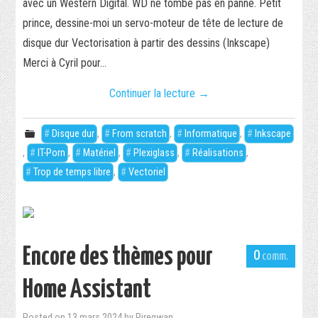
avec un Western Digital. WD ne tombe pas en panne. Petit
prince, dessine-moi un servo-moteur de tête de lecture de
disque dur Vectorisation à partir des dessins (Inkscape)
Merci à Cyril pour…
Continuer la lecture
→
Disque dur
,
From scratch
,
Informatique
,
Inkscape
,
IT-Porn
,
Matériel
,
Plexiglass
,
Réalisations
,
Trop de temps libre
,
Vectoriel
Encore des thèmes pour
0
Home Assistant
Posted on
13 mars 2024
by
Piregwan