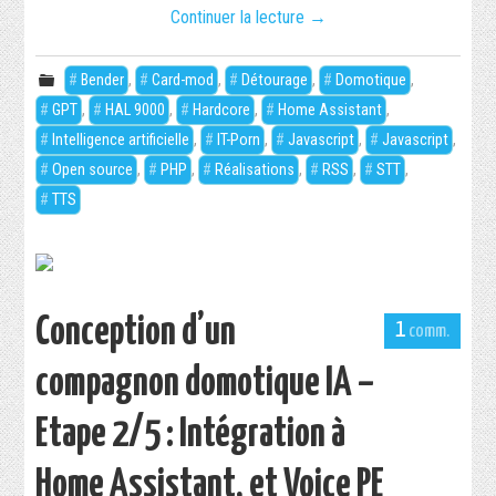
Continuer la lecture
→
Bender
,
Card-mod
,
Détourage
,
Domotique
,
GPT
,
HAL 9000
,
Hardcore
,
Home Assistant
,
Intelligence artificielle
,
IT-Porn
,
Javascript
,
Javascript
,
Open source
,
PHP
,
Réalisations
,
RSS
,
STT
,
TTS
Conception d’un
1
compagnon domotique IA –
Etape 2/5 : Intégration à
Home Assistant, et Voice PE