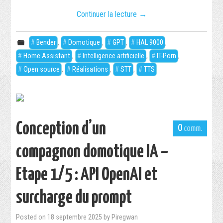
Continuer la lecture
→
Bender
,
Domotique
,
GPT
,
HAL 9000
,
Home Assistant
,
Intelligence artificielle
,
IT-Porn
,
Open source
,
Réalisations
,
STT
,
TTS
Conception d’un
0
compagnon domotique IA –
Etape 1/5 : API OpenAI et
surcharge du prompt
Posted on
18 septembre 2025
by
Piregwan