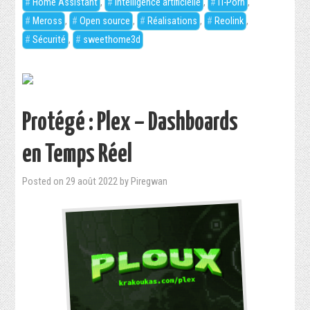
Home Assistant
,
Intelligence artificielle
,
IT-Porn
,
Meross
,
Open source
,
Réalisations
,
Reolink
,
Sécurité
,
sweethome3d
Protégé : Plex – Dashboards
en Temps Réel
Posted on
29 août 2022
by
Piregwan