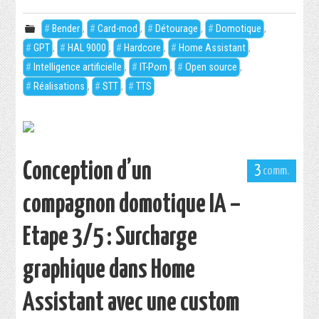
Bender
,
Card-mod
,
Détourage
,
Domotique
,
GPT
,
HAL 9000
,
Hardcore
,
Home Assistant
,
Intelligence artificielle
,
IT-Porn
,
Open source
,
Réalisations
,
STT
,
TTS
Conception d’un
3
compagnon domotique IA –
Etape 3/5 : Surcharge
graphique dans Home
Assistant avec une custom