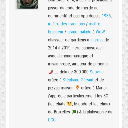
pisser du code de merde non
commenté et pas opti depuis
1986
,
maître des traditions
/
maître-
brasseur
/
grand malade
à
WoW
,
chasseur de gardiens à
Ingress
de
2014 à 2019, nerd sapiosexuel
asocial monomaniaque et
misanthrope, amateur de piments
au delà de 300.000
Scoville
grâce à
Stéphane Pécaut
et de
pizzas maison
grâce à Marloin,
j'apprécie particulièrement les 3C
(les chats
, le code et les choux
de Bruxelles
) & la philosophie du
CCC
.