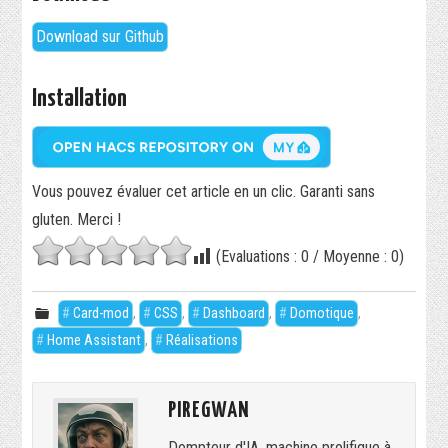
Download sur Github
Installation
Vous pouvez évaluer cet article en un clic. Garanti sans
gluten. Merci !
(Evaluations :
0
/ Moyenne :
0
)
Card-mod
,
CSS
,
Dashboard
,
Domotique
,
Home Assistant
,
Réalisations
PIREGWAN
Dompteur d'IA, machine prolifique à