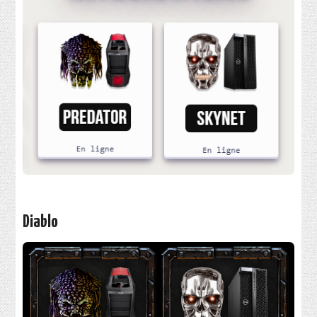
SÉCURITÉ INFORMATIQUE
PHP
RÉALISATIONS
PIXEL-ART
TORRENT
JEUX VIDÉO
Diablo
WORDPRESS
VIDÉO
SECRET