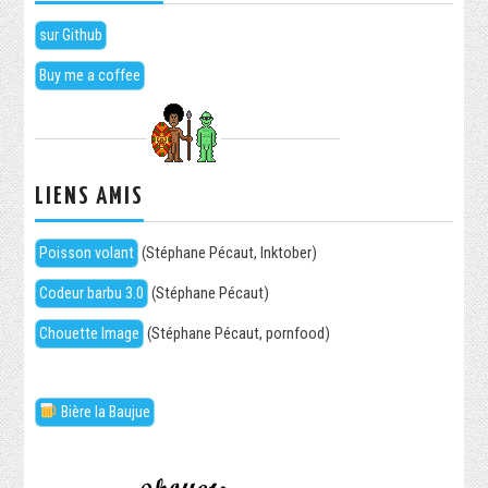
sur Github
Buy me a coffee
LIENS AMIS
Poisson volant
(Stéphane Pécaut, Inktober)
Codeur barbu 3.0
(Stéphane Pécaut)
Chouette Image
(Stéphane Pécaut, pornfood)
Bière la Baujue