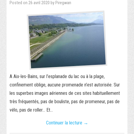
Posted on
26 avril 2020
by
Piregwan
SÉCURITÉ INFORMATIQUE
PHP
RÉALISATIONS
PIXEL-ART
TORRENT
A Aix-les-Bains, sur l’esplanade du lac ou à la plage,
JEUX VIDÉO
confinement oblige, aucune promenade n’est autorisée. Sur
les superbes images aériennes de ces sites habituellement
WORDPRESS
très fréquentés, pas de bouliste, pas de promeneur, pas de
vélo, pas de roller… Et…
VIDÉO
Continuer la lecture
→
SECRET