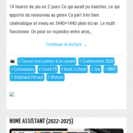
14 heures de jeu en 2 jours Ce qui aurait pu matcher, ce qui
apporte du renouveau au genre Ca part très bien :
cinématique et menu en 3440×1440 plein écran. Le multi
fonctionne. On peut se rejoindre entre amis,…
Continuer la lecture
→
Casser trois pattes à un canard
,
Confinement 2020
,
Coronavirus
,
Covid-19
,
Hack 'n Slash
,
Jeu
,
MMO
,
Stéphane Pécaut
,
Wolcen
HOME ASSISTANT (2022-2025)