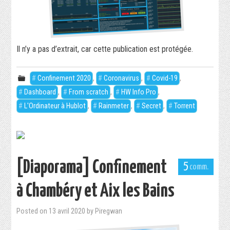
Il n’y a pas d’extrait, car cette publication est protégée.
Confinement 2020
,
Coronavirus
,
Covid-19
,
Dashboard
,
From scratch
,
HW Info Pro
,
L'Ordinateur à Hublot
,
Rainmeter
,
Secret
,
Torrent
[Diaporama] Confinement
5
à Chambéry et Aix les Bains
Posted on
13 avril 2020
by
Piregwan