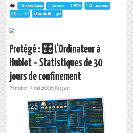
Aix les Bains
,
Confinement 2020
,
Coronavirus
,
DOWNLOADS
Covid-19
,
Lac du Bourget
ABOUT
Protégé : 🎛 L’Ordinateur à
Hublot – Statistiques de 30
jours de confinement
Posted on
14 avril 2020
by
Piregwan