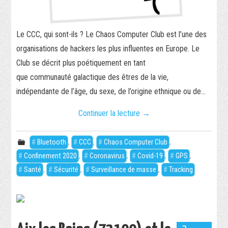
Le CCC, qui sont-ils ? Le Chaos Computer Club est l’une des
organisations de hackers les plus influentes en Europe. Le
Club se décrit plus poétiquement en tant
que communauté galactique des êtres de la vie,
indépendante de l’âge, du sexe, de l’origine ethnique ou de…
Continuer la lecture
→
Bluetooth
,
CCC
,
Chaos Computer Club
,
Confinement 2020
,
Coronavirus
,
Covid-19
,
GPS
,
Santé
,
Sécurité
,
Surveillance de masse
,
Tracking