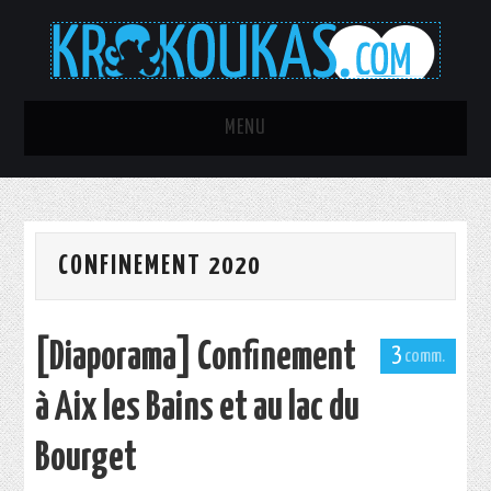
MENU
TOUS LES ARTICLES
C’ÉTAIT MIEUX AVANT !
CONFINEMENT 2020
AQUARIOPHILIE
[Diaporama] Confinement
PROJET RAINMETER ULTRA
3
à Aix les Bains et au lac du
SEXY
Bourget
IT-PORN