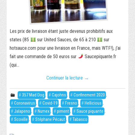
Les prix de livraison étant juste devenus prohibitifs aux
states (85
sur United Sauces, de 65 à 210
sur
hotsauce.com pour une livraison en France, mais WTF!), j’ai
fait une commande de 50 euros sur
Saucepiquante.fr
(qui…
Continuer la lecture
→
357 Mad Dog
,
Cajohns
,
Confinement 2020
,
Coronavirus
,
Covid-19
,
Fresno
,
Hellicious
,
Jalapeno
,
Numex
,
piment
,
Sauce piquante
,
Scoville
,
Stéphane Pécaut
,
Tabasco