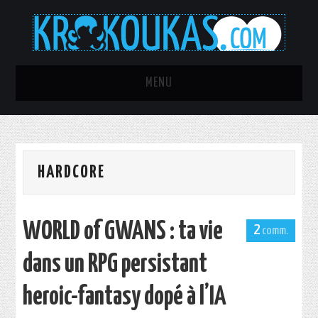
MENU
TOUS LES ARTICLES
C’ÉTAIT MIEUX AVANT !
HARDCORE
AQUARIOPHILIE
WORLD of GWANS : ta vie
PROJET RAINMETER ULTRA
2
dans un RPG persistant
SEXY
heroic-fantasy dopé à l’IA
IT-PORN