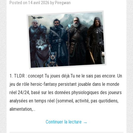
Posted on
14 avril 2026
by
Piregwan
SÉCURITÉ INFORMATIQUE
PHP
RÉALISATIONS
PIXEL-ART
TORRENT
1. TLDR : concept Tu joues déjà.Tu ne le sais pas encore. Un
JEUX VIDÉO
jeu de rôle heroic-fantasy persistant jouable dans le monde
réel 24/24, basé sur les données physiologiques des joueurs
WORDPRESS
analysées en temps réel (sommeil, activité, pas quotidiens,
alimentation,…
VIDÉO
Continuer la lecture
→
SECRET