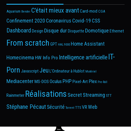
C'était mieux avant
Card-mod
Aquarium
CGA
Bender
Confinement 2020
Coronavirus
Covid-19
CSS
Dashboard
Disque dur
Domotique
Design
Disquette
Ethernet
From scratch
Home Assistant
GPT
HAL 9000
IT-
Intelligence artificielle
Homecinema
HW Info Pro
Porn
Jeu
Javascript
L'Ordinateur à Hublot
Matériel
Mediacenter
PHP
Oculus
Plex
MS-DOS
Pixel-Art
Pre-Roll
Réalisations
Secret
Streaming
Rainmeter
STT
Stéphane Pécaut
Sécurité
Web
VR
TTS
Torrent