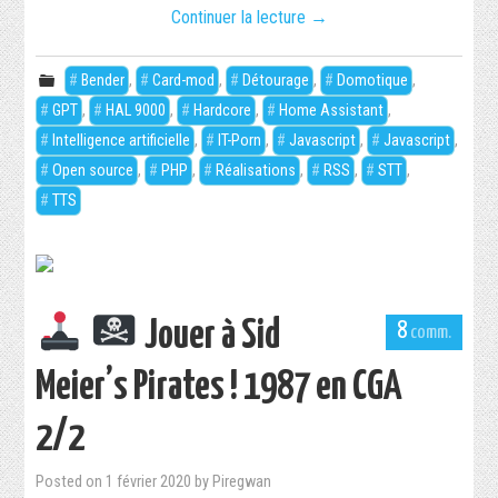
Continuer la lecture
→
Bender
,
Card-mod
,
Détourage
,
Domotique
,
GPT
,
HAL 9000
,
Hardcore
,
Home Assistant
,
Intelligence artificielle
,
IT-Porn
,
Javascript
,
Javascript
,
Open source
,
PHP
,
Réalisations
,
RSS
,
STT
,
TTS
Jouer à Sid
8
Meier’s Pirates ! 1987 en CGA
2/2
Posted on
1 février 2020
by
Piregwan