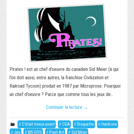
Pirates ! est un chef d’oeuvre du canadien Sid Meier (à qui
l’on doit aussi, entre autres, la franchise Civilization et
Railroad Tycoon) produit en 1987 par Microprose. Pourquoi
un chef d’oeuvre ? Parce que comme tous les jeux de…
Continuer la lecture
→
C'était mieux avant
,
CGA
,
Disquette
,
Hardcore
,
Jeu
,
MS-DOS
,
Pixel-Art
,
Sid Meier
,