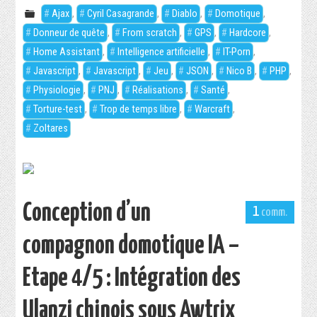
Ajax
,
Cyril Casagrande
,
Diablo
,
Domotique
,
DOWNLOADS
Donneur de quête
,
From scratch
,
GPS
,
Hardcore
,
Home Assistant
,
Intelligence artificielle
,
IT-Porn
,
ABOUT
Javascript
,
Javascript
,
Jeu
,
JSON
,
Nico B
,
PHP
,
Physiologie
,
PNJ
,
Réalisations
,
Santé
,
Torture-test
,
Trop de temps libre
,
Warcraft
,
Zoltares
Conception d’un
1
compagnon domotique IA –
Etape 4/5 : Intégration des
Ulanzi chinois sous Awtrix