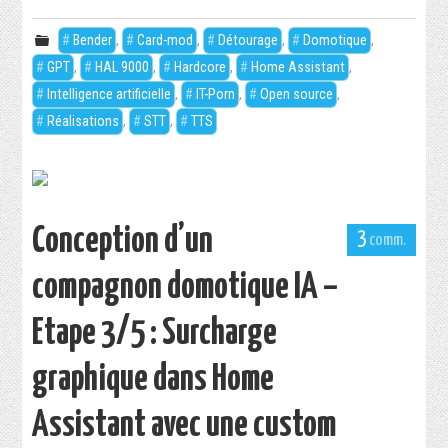
Bender
,
Card-mod
,
Détourage
,
Domotique
,
GPT
,
HAL 9000
,
Hardcore
,
Home Assistant
,
Intelligence artificielle
,
IT-Porn
,
Open source
,
Réalisations
,
STT
,
TTS
Conception d’un
3
compagnon domotique IA –
Etape 3/5 : Surcharge
graphique dans Home
Assistant avec une custom