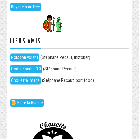
Buy me a coffee
LIENS AMIS
Poisson volant
(Stéphane Pécaut, Inktober)
Codeur barbu 3.0
(Stéphane Pécaut)
Chouette Image
(Stéphane Pécaut, pornfood)
Bière la Baujue