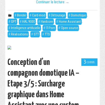
Continuer la lecture
→
DOWNLOADS
Bender
,
Card-mod
,
Détourage
,
Domotique
,
ABOUT
GPT
,
HAL 9000
,
Hardcore
,
Home Assistant
,
Intelligence artificielle
,
IT-Porn
,
Open source
,
Réalisations
,
STT
,
TTS
Conception d’un
3
compagnon domotique IA –
Etape 3/5 : Surcharge
graphique dans Home