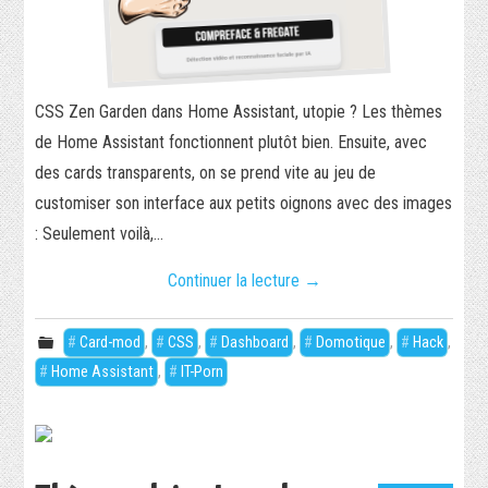
CSS Zen Garden dans Home Assistant, utopie ? Les thèmes
de Home Assistant fonctionnent plutôt bien. Ensuite, avec
des cards transparents, on se prend vite au jeu de
customiser son interface aux petits oignons avec des images
: Seulement voilà,…
Continuer la lecture
→
Card-mod
,
CSS
,
Dashboard
,
Domotique
,
Hack
,
Home Assistant
,
IT-Porn