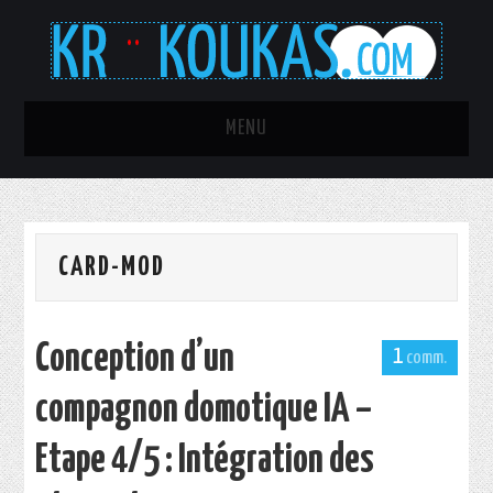
MENU
TOUS LES ARTICLES
C’ÉTAIT MIEUX AVANT !
CARD-MOD
AQUARIOPHILIE
Conception d’un
PROJET RAINMETER ULTRA
1
compagnon domotique IA –
SEXY
Etape 4/5 : Intégration des
IT-PORN