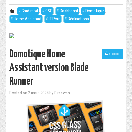
Card-mod
,
CSS
,
Dashboard
,
Domotique
,
Home Assistant
,
IT-Porn
,
Réalisations
Domotique Home
4
Assistant version Blade
Runner
Posted on
2 mars 2024
by
Piregwan