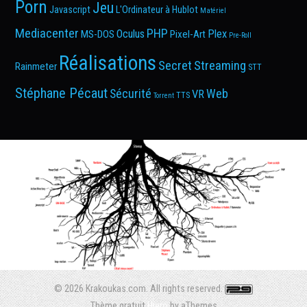
Porn
Jeu
Javascript
L'Ordinateur à Hublot
Matériel
Mediacenter
PHP
Oculus
Plex
MS-DOS
Pixel-Art
Pre-Roll
Réalisations
Secret
Streaming
Rainmeter
STT
Stéphane Pécaut
Sécurité
Web
VR
TTS
Torrent
© 2026 Krakoukas.com. All rights reserved.
Thème gratuit
Hiero
by aThemes