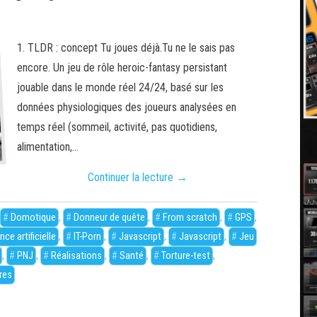
1. TLDR : concept Tu joues déjà.Tu ne le sais pas
encore. Un jeu de rôle heroic-fantasy persistant
jouable dans le monde réel 24/24, basé sur les
données physiologiques des joueurs analysées en
temps réel (sommeil, activité, pas quotidiens,
alimentation,…
Continuer la lecture
→
,
Domotique
,
Donneur de quête
,
From scratch
,
GPS
,
nce artificielle
,
IT-Porn
,
Javascript
,
Javascript
,
Jeu
,
PNJ
,
Réalisations
,
Santé
,
Torture-test
,
res