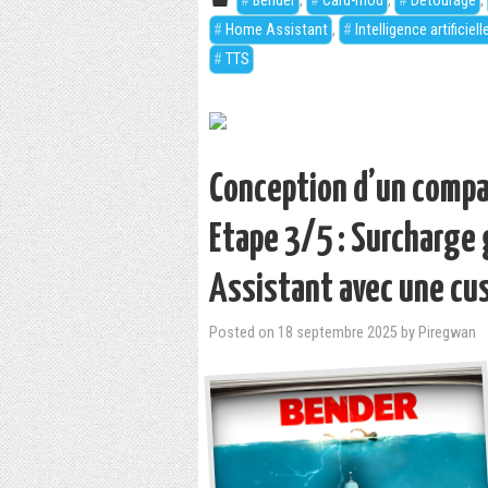
Bender
,
Card-mod
,
Détourage
,
Home Assistant
,
Intelligence artificiell
TTS
Conception d’un comp
Etape 3/5 : Surcharge
Assistant avec une cu
Posted on
18 septembre 2025
by
Piregwan