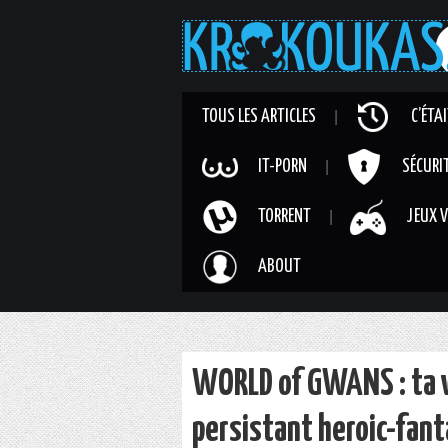
TOUS LES ARTICLES
C’ÉTA
IT-PORN
SÉCURI
TORRENT
JEUX V
ABOUT
WORLD of GWANS : ta v
persistant heroic-fant