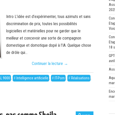
Ass
202
Intro L’idée est d’expérimenter, tous azimuts et sans
Con
discrimination de prix, toutes les possibilités
Etap
Voic
logicielles et matérielles pour ne garder que le
Con
meilleur et concevoir une sorte de compagnon
Etap
domestique et domotique dopé à l’IA. Quelque chose
18 
de drôle qui…
GPT-
avri
Continuer la lecture
→
Ass
Aqu
L 9000
,
Intelligence artificielle
,
IT-Porn
,
Réalisations
,
mar
Enc
mar