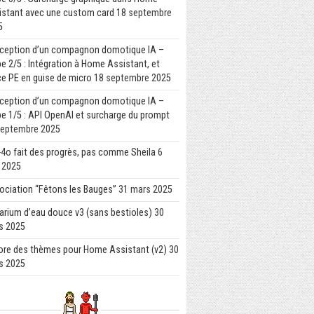
istant avec une custom card
18 septembre
5
ception d’un compagnon domotique IA –
e 2/5 : Intégration à Home Assistant, et
e PE en guise de micro
18 septembre 2025
ception d’un compagnon domotique IA –
e 1/5 : API OpenAI et surcharge du prompt
septembre 2025
4o fait des progrès, pas comme Sheila
6
l 2025
ociation “Fêtons les Bauges”
31 mars 2025
arium d’eau douce v3 (sans bestioles)
30
s 2025
ore des thèmes pour Home Assistant (v2)
30
s 2025