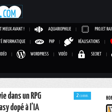
IT MIEUX AVANT !
AQUARIOPHILIE
PROJET RAI
TÉ INFORMATIQUE
PHP
RÉALISATIONS
IDÉO
WORDPRESS
VIDÉO
SECRET
ie dans un RPG
2
HO
asy dopé à l’IA