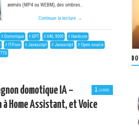
animés (MP4 ou WEBM), des ombres…
Continuer la lecture
→
Domotique
,
GPT
,
HAL 9000
,
Hardcore
,
e
,
IT-Porn
,
Javascript
,
Javascript
,
Open source
,
TTS
DO
agnon domotique IA –
1
n à Home Assistant, et Voice