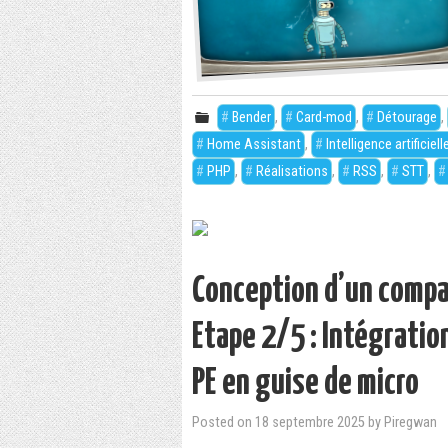
Bender
,
Card-mod
,
Détourage
,
Home Assistant
,
Intelligence artificiell
PHP
,
Réalisations
,
RSS
,
STT
,
Conception d’un comp
Etape 2/5 : Intégratio
PE en guise de micro
Posted on
18 septembre 2025
by
Piregwan