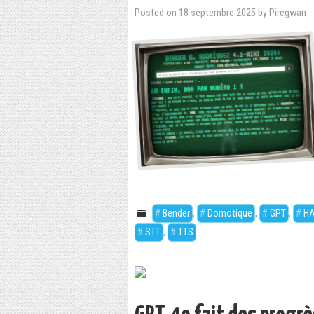
Posted on
18 septembre 2025
by
Piregwan
Bender
,
Domotique
,
GPT
,
HA
STT
,
TTS