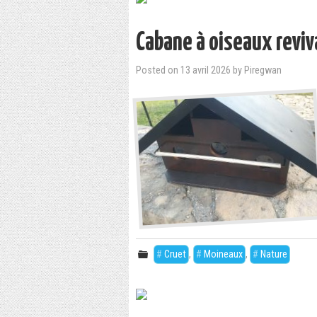
Cabane à oiseaux reviv
Posted on
13 avril 2026
by
Piregwan
Cruet
,
Moineaux
,
Nature