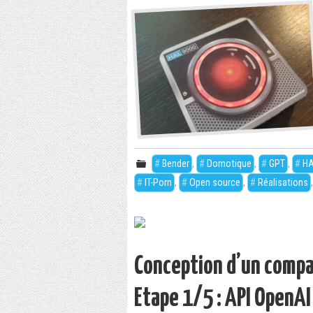
Bender
,
Domotique
,
GPT
,
HA
IT-Porn
,
Open source
,
Réalisations
Conception d’un comp
Etape 1/5 : API OpenAI