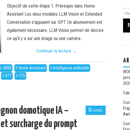
Objectif de cette étape 1. Prérequis dans Home
Assistant Les deux modules LLM Vision et Extended
Conversation s’appuient sur GPT. Un abonnement est
également nécessaire. LLM Vision permet de décrire
ce qu’il y a sur une image ou une caméra…
Continuer la lecture
→
AR
L 9000
,
Home Assistant
,
Intelligence artificielle
,
WOR
,
STT
,
TTS
pers
202
Caba
Con
agnon domotique IA –
Etap
0
Awt
 et surcharge du prompt
Con
Eta