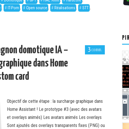
Domotique
,
GPT
,
HAL 9000
,
Hardcore
,
e
,
IT-Porn
,
Open source
,
Réalisations
,
STT
,
PI
agnon domotique IA –
3
 graphique dans Home
stom card
Objectif de cette étape : la surcharge graphique dans
Home Assistant ! Le prototype #3 (avec des avatars
et overlays animés) Les avatars animés Les overlays
Sont ajoutés des overlays transparents fixes (PNG) ou