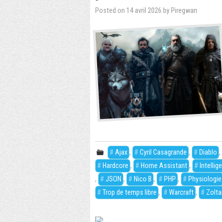
Posted on
14 avril 2026
by
Piregwan
Ajax
,
Cyril Casagrande
,
Diablo
Hardcore
,
Home Assistant
,
Intellige
,
JSON
,
Nico B
,
PHP
,
Physiologie
Trop de temps libre
,
Warcraft
,
Zolta