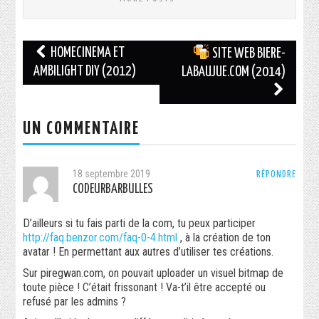
Navigation
HOMECINEMA ET
SITE WEB BIERE-
des
AMBILIGHT DIY (2012)
LABAUJUE.COM (2014)
articles
UN COMMENTAIRE
18 septembre 2019
RÉPONDRE
CODEURBARBULLES
D’ailleurs si tu fais parti de la com, tu peux participer
http://faq.benzor.com/faq-0-4.html
, à la création de ton
avatar ! En permettant aux autres d’utiliser tes créations.
Sur piregwan.com, on pouvait uploader un visuel bitmap de
toute pièce ! C’était frissonant ! Va-t’il être accepté ou
refusé par les admins ?