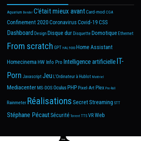
C'était mieux avant
Card-mod
Aquarium
CGA
Bender
Confinement 2020
Coronavirus
Covid-19
CSS
Dashboard
Disque dur
Domotique
Design
Disquette
Ethernet
From scratch
Home Assistant
GPT
HAL 9000
IT-
Intelligence artificielle
Homecinema
HW Info Pro
Porn
Jeu
Javascript
L'Ordinateur à Hublot
Matériel
Mediacenter
PHP
Oculus
Plex
MS-DOS
Pixel-Art
Pre-Roll
Réalisations
Secret
Streaming
Rainmeter
STT
Stéphane Pécaut
Sécurité
Web
VR
TTS
Torrent