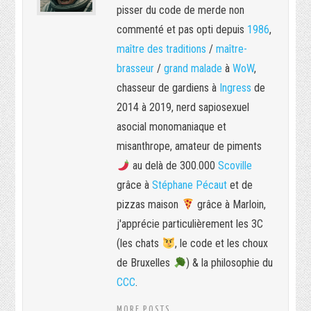
pisser du code de merde non
commenté et pas opti depuis
1986
,
maître des traditions
/
maître-
brasseur
/
grand malade
à
WoW
,
chasseur de gardiens à
Ingress
de
2014 à 2019, nerd sapiosexuel
asocial monomaniaque et
misanthrope, amateur de piments
au delà de 300.000
Scoville
grâce à
Stéphane Pécaut
et de
pizzas maison
grâce à Marloin,
j'apprécie particulièrement les 3C
(les chats
, le code et les choux
de Bruxelles
) & la philosophie du
CCC
.
MORE POSTS