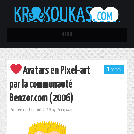
MENU
TOUS LES ARTICLES
C’ÉTAIT MIEUX AVANT !
Avatars en Pixel-art
1
AQUARIOPHILIE
par la communauté
Benzor.com (2006)
PROJET RAINMETER ULTRA
Posted on
12 août 2019
by
Piregwan
SEXY
IT-PORN