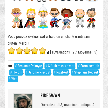
Vous pouvez évaluer cet article en un clic. Garanti sans
gluten. Merci !
(Evaluations :
2
/ Moyenne :
5
)
Benjamin Palmyre
,
C'était mieux avant
,
From scratch
,
IT-Porn
,
Jérôme Prévost
,
Pixel-Art
,
Stéphane Pécaut
,
Web
PIREGWAN
Dompteur d'IA, machine prolifique à