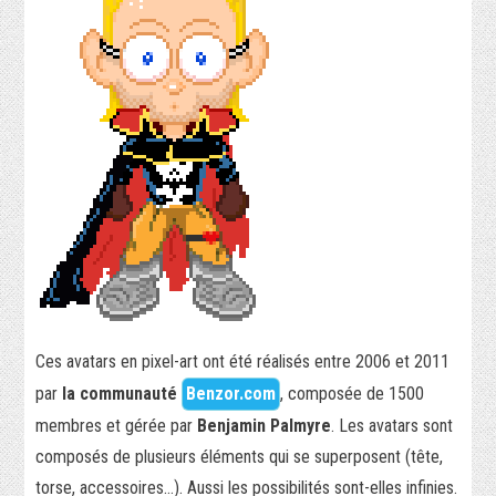
SÉCURITÉ INFORMATIQUE
PHP
RÉALISATIONS
PIXEL-ART
TORRENT
JEUX VIDÉO
Ces avatars en pixel-art ont été réalisés entre 2006 et 2011
WORDPRESS
par
la communauté
Benzor.com
, composée de 1500
VIDÉO
membres et gérée par
Benjamin Palmyre
. Les avatars sont
composés de plusieurs éléments qui se superposent (tête,
SECRET
torse, accessoires…). Aussi les possibilités sont-elles infinies.