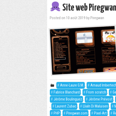
Site web Piregwa
Posted on
10 août 2019
by
Piregwan
Anne-Laure G.M.
,
Arnaud Imbertec
Fabrice Blanchard
,
From scratch
,
Ge
Jérôme Boulinguez
,
Jérôme Prévost
,
,
Laurent Zubac
,
Llialn Di Maluisen
,
M
PHP
,
Piregwan.com
,
Pixel-Art
,
R