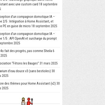
istant avec une custom card
18 septembre
5
ception d’un compagnon domotique IA –
e 2/5 : Intégration à Home Assistant, et
e PE en guise de micro
18 septembre 2025
ception d’un compagnon domotique IA –
e 1/5 : API OpenAI et surcharge du prompt
septembre 2025
4o fait des progrès, pas comme Sheila
6
l 2025
ociation “Fêtons les Bauges”
31 mars 2025
arium d’eau douce v3 (sans bestioles)
30
s 2025
ore des thèmes pour Home Assistant (v2)
30
s 2025