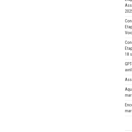
Ass
202
Con
Etap
Voic
Con
Etap
18 
GPT-
avri
Ass
Aqu
mar
Enc
mar