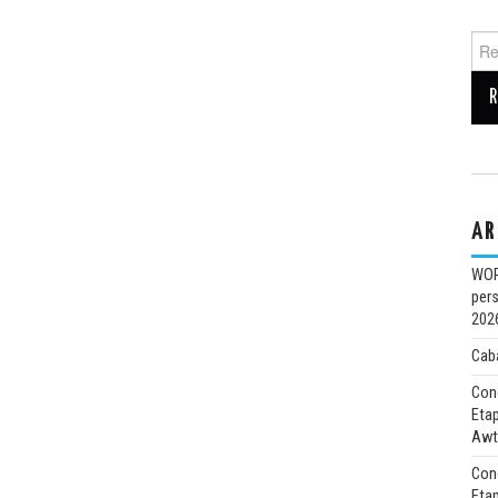
AR
WOR
pers
202
Caba
Con
Etap
Awt
Con
Eta