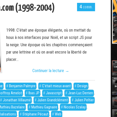
n.com (1998-2004)
4
1998. C’était une époque élégante, où on mettait du
houx à nos interfaces pour Noël, et un script JS pour
la neige. Une époque où les chapitres commençaient
par une lettrine et où on avait encore la liberté de
placer…
Continuer la lecture
→
he
,
Benjamin Palmyre
,
C'était mieux avant
,
Design
,
offroy Amelot
,
Ibas JP
,
Javascript
,
Jean-Luc Derrien
,
Jonathan Villaumé
,
Julien Grandclément
,
Julien Peltier
athieu Bazelaire
,
Mathieu Gagnaire
,
Nicolas Szalay
,
éalisations
,
Stéphane Pécaut
,
Web