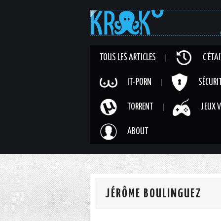
TOUS LES ARTICLES
C’ÉTA
IT-PORN
SÉCURI
TORRENT
JEUX V
ABOUT
JÉRÔME BOULINGUEZ