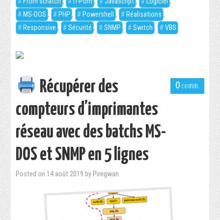
From scratch
,
IT-Porn
,
Javascript
,
Logiciel
,
MS-DOS
,
PHP
,
Powershell
,
Réalisations
,
DOWNLOADS
Responsive
,
Sécurité
,
SNMP
,
Switch
,
VBS
ABOUT
Récupérer des
0
compteurs d’imprimantes
réseau avec des batchs MS-
DOS et SNMP en 5 lignes
Posted on
14 août 2019
by
Piregwan