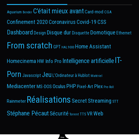
C'était mieux avant
Card-mod
Aquarium
CGA
Bender
Confinement 2020
Coronavirus
Covid-19
CSS
Dashboard
Disque dur
Domotique
Design
Disquette
Ethernet
From scratch
Home Assistant
GPT
HAL 9000
IT-
Intelligence artificielle
Homecinema
HW Info Pro
Porn
Jeu
Javascript
L'Ordinateur à Hublot
Matériel
Mediacenter
PHP
Oculus
Plex
MS-DOS
Pixel-Art
Pre-Roll
Réalisations
Secret
Streaming
Rainmeter
STT
Stéphane Pécaut
Sécurité
Web
VR
TTS
Torrent