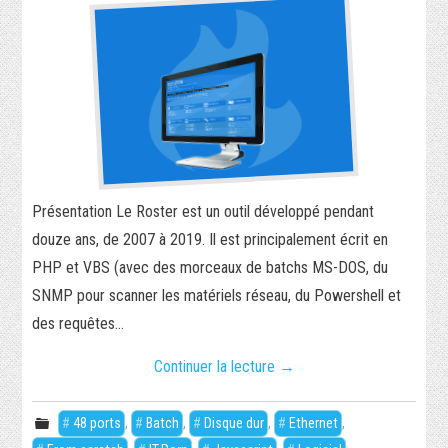
SÉCURITÉ INFORMATIQUE
PHP
RÉALISATIONS
PIXEL-ART
Présentation Le Roster est un outil développé pendant
TORRENT
douze ans, de 2007 à 2019. Il est principalement écrit en
PHP et VBS (avec des morceaux de batchs MS-DOS, du
JEUX VIDÉO
SNMP pour scanner les matériels réseau, du Powershell et
des requêtes…
WORDPRESS
Continuer la lecture
→
VIDÉO
48 ports
,
Batch
,
Disque dur
,
Ethernet
,
SECRET