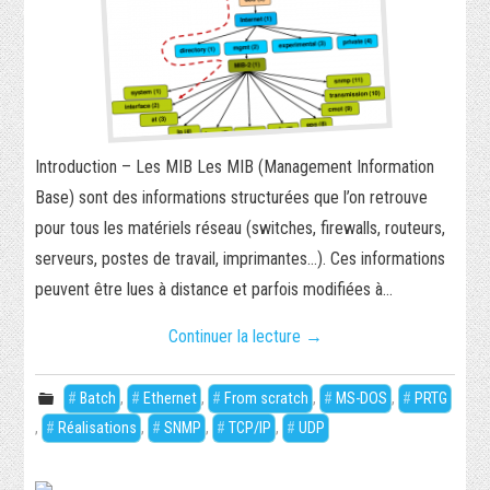
Introduction – Les MIB Les MIB (Management Information
Base) sont des informations structurées que l’on retrouve
pour tous les matériels réseau (switches, firewalls, routeurs,
serveurs, postes de travail, imprimantes…). Ces informations
peuvent être lues à distance et parfois modifiées à…
Continuer la lecture
→
Batch
,
Ethernet
,
From scratch
,
MS-DOS
,
PRTG
,
Réalisations
,
SNMP
,
TCP/IP
,
UDP