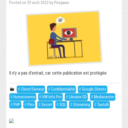
Posted on
29 août 2022
by
Piregwan
SÉCURITÉ INFORMATIQUE
PHP
RÉALISATIONS
PIXEL-ART
TORRENT
Il n’y a pas d’extrait, car cette publication est protégée.
JEUX VIDÉO
Client/Serveur
,
Confidentialité
,
Google Sheets
,
WORDPRESS
Homecinema
,
HW Info Pro
,
Librairie GD
,
Mediacenter
,
PHP
,
Plex
,
Secret
,
SQL
,
Streaming
,
Tautulli
VIDÉO
SECRET