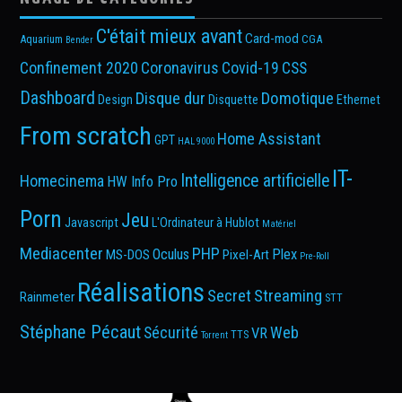
C'était mieux avant
Card-mod
Aquarium
CGA
Bender
Confinement 2020
Coronavirus
Covid-19
CSS
Dashboard
Disque dur
Domotique
Design
Disquette
Ethernet
From scratch
Home Assistant
GPT
HAL 9000
IT-
Intelligence artificielle
Homecinema
HW Info Pro
Porn
Jeu
Javascript
L'Ordinateur à Hublot
Matériel
Mediacenter
PHP
Oculus
Plex
MS-DOS
Pixel-Art
Pre-Roll
Réalisations
Secret
Streaming
Rainmeter
STT
Stéphane Pécaut
Sécurité
Web
VR
TTS
Torrent