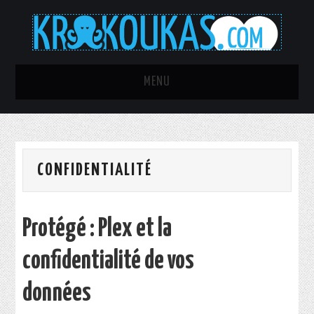
MENU
TOUS LES ARTICLES
C’ÉTAIT MIEUX AVANT !
CONFIDENTIALITÉ
AQUARIOPHILIE
Protégé : Plex et la
PROJET RAINMETER ULTRA
confidentialité de vos
SEXY
données
IT-PORN